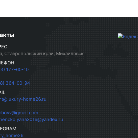
акты
РЕС
я, Ставропольский край, Михайловск
ЛЕФОН
33) 177-60-10
28) 364-00-94
IL
rt@luxury-home26.ru
abovv@gmail.com
hencko.yana2016@yandex.ru
LEGRAM
ry_home26