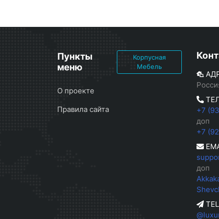
Конт
Пункты
Корпусная
меню
Мебель
АД
Росси
О проекте
ТЕ
Правила сайта
+7 (9
доп
+7 (9
EMA
suppo
доп
Akkak
Shevc
TE
@luxu