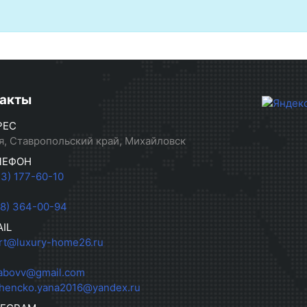
акты
РЕС
я, Ставропольский край, Михайловск
ЛЕФОН
33) 177-60-10
28) 364-00-94
IL
rt@luxury-home26.ru
abovv@gmail.com
hencko.yana2016@yandex.ru