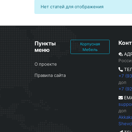
Нет статей для отображения
Конт
Пункты
Корпусная
меню
Мебель
АД
Росси
О проекте
ТЕ
Правила сайта
+7 (9
доп
+7 (9
EMA
suppo
доп
Akkak
Shevc