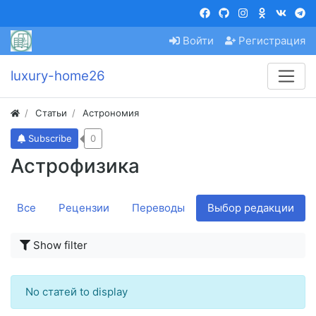
Войти
Регистрация
luxury-home26
Статьи
Астрономия
Subscribe
0
Астрофизика
Все
Рецензии
Переводы
Выбор редакции
Show filter
No статей to display