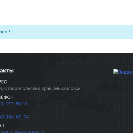
ment!
акты
РЕС
я, Ставропольский край, Михайловск
ЛЕФОН
33) 177-60-10
28) 364-00-94
IL
rt@luxury-home26.ru