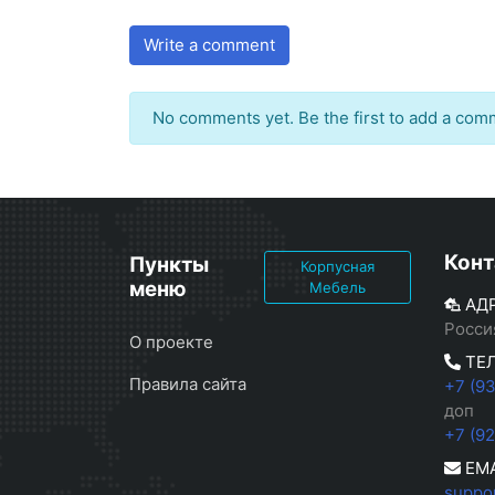
Write a comment
No comments yet. Be the first to add a com
Конт
Пункты
Корпусная
меню
Мебель
АД
Росси
О проекте
ТЕ
Правила сайта
+7 (9
доп
+7 (9
EMA
suppo