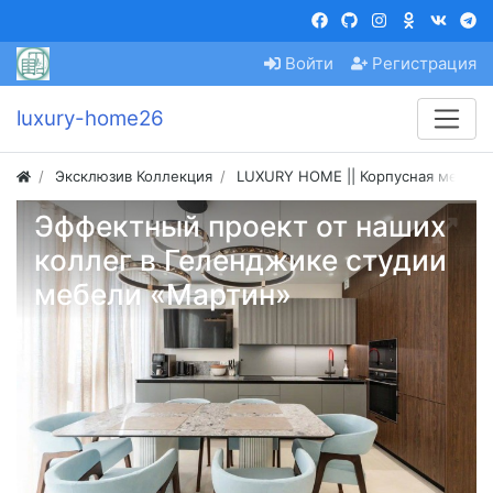
Войти
Регистрация
luxury-home26
Эксклюзив Коллекция
LUXURY HOME || Корпусная мебель 
Эффектный проект от наших
коллег в Геленджике студии
мебели «Мартин»