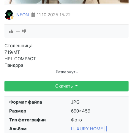
NEON
11.10.2025
15:22
—
Столешница:
719/MT
HPL COMPACT
Пандора
Развернуть
Нижние фасады:
МДФ AGT
Скачать
3017 Таймлес Грей (Supramat)
Формат файла
JPG
Размер
690×459
Тип фотографии
Фото
Альбом
LUXURY HOME ||