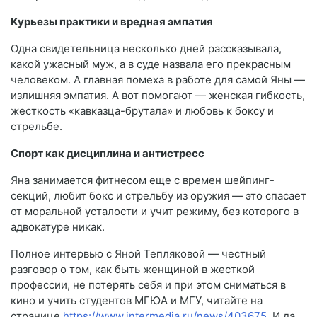
Курьезы практики и вредная эмпатия
Одна свидетельница несколько дней рассказывала,
какой ужасный муж, а в суде назвала его прекрасным
человеком. А главная помеха в работе для самой Яны —
излишняя эмпатия. А вот помогают — женская гибкость,
жесткость «кавказца-брутала» и любовь к боксу и
стрельбе.
Спорт как дисциплина и антистресс
Яна занимается фитнесом еще с времен шейпинг-
секций, любит бокс и стрельбу из оружия — это спасает
от моральной усталости и учит режиму, без которого в
адвокатуре никак.
Полное интервью с Яной Тепляковой — честный
разговор о том, как быть женщиной в жесткой
профессии, не потерять себя и при этом сниматься в
кино и учить студентов МГЮА и МГУ, читайте на
странице
https://www.intermedia.ru/news/403675
. И да,