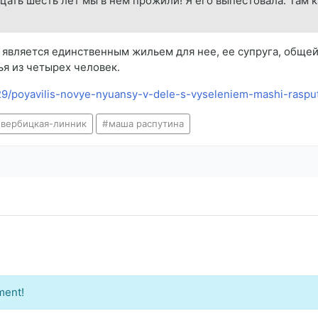
цать шесть лет мы в нем прожили! Я его выпестовала. Там к
является единственным жильем для нее, ее супруга, общей 
я из четырех человек.
/29/poyavilis-novye-nyuansy-v-dele-s-vyseleniem-mashi-rasp
 вербицкая-линник
маша распутина
ment!