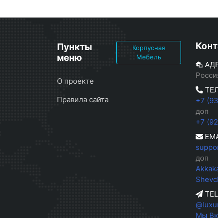
Конт
Пункты
Корпусная
меню
Мебель
АД
Росси
О проекте
ТЕ
Правила сайта
+7 (9
доп
+7 (9
EMA
suppo
доп
Akkak
Shevc
TE
@luxu
Мы Вк