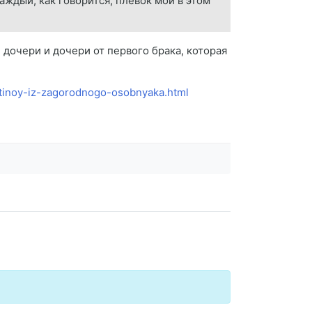
аждый, как говорится, плевок мой в этом
дочери и дочери от первого брака, которая
utinoy-iz-zagorodnogo-osobnyaka.html