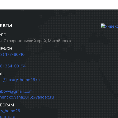
акты
РЕС
я, Ставропольский край, Михайловск
ЛЕФОН
33) 177-60-10
28) 364-00-94
IL
rt@luxury-home26.ru
abovv@gmail.com
hencko.yana2016@yandex.ru
LEGRAM
ry_home26
онтакте