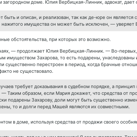
м загородном доме. Юлия Вербицкая-Линник, адвокат, дает 
т быть и описан, и реализован, так как де-юре он являетс
но нажитого имущества он может быть исключен, — уверяет
ные обстоятельства, при которых это возможно.
чаях, — продолжает Юлия Вербицкая-Линник. — Во-первых, 
ым имуществом Захарова, то есть подарены, унаследованы
или существенно перестроен в период, когда брачные отнош
факто не существовало.
лучаев требует доказывания в судебном порядке, а принцип
 — Таким образом, если Мария докажет, что средства от п
ски подарены Захарову, доли могут быть существенно измен
ены, то и долги перед Машей являются их совместными.
нтом в доме, используя средства от продажи своего особня