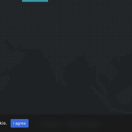
kie.
I agree
О проекте
Правила сайта