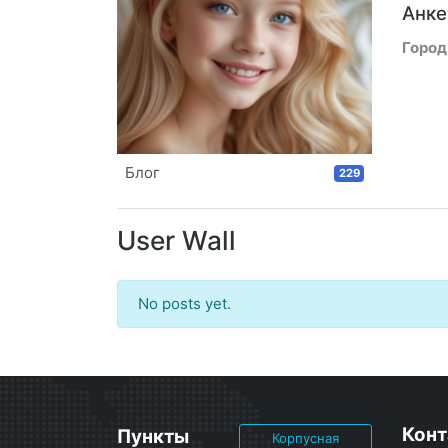
Анке
Город
Блог
229
User Wall
No posts yet.
Конт
Пункты
Корпусная