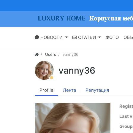
НОВОСТИ
СТАТЬИ
ФОТО
ОБЪ
Users
vanny36
vanny36
Profile
Лента
Репутация
Regis
Last vi
Group