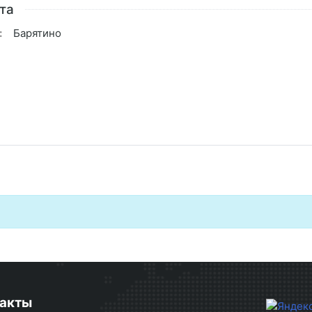
та
:
Барятино
акты