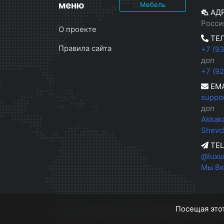
меню
Мебель
АД
Росси
О проекте
ТЕ
Правила сайта
+7 (9
доп
+7 (9
EMA
suppo
доп
Akkak
Shevc
TE
@luxu
Мы Вк
Посещая этот
luxury-home26
© 2026
LUXURY HOME || Кор