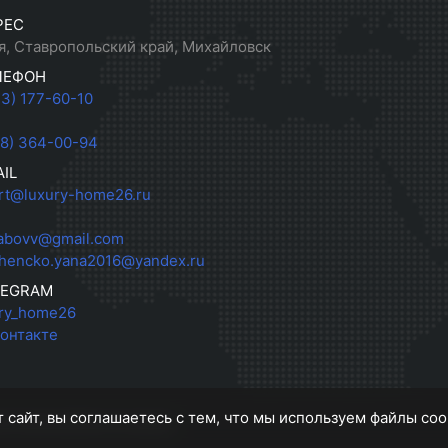
РЕС
я, Ставропольский край, Михайловск
ЛЕФОН
33) 177-60-10
28) 364-00-94
IL
rt@luxury-home26.ru
abovv@gmail.com
hencko.yana2016@yandex.ru
LEGRAM
ry_home26
онтакте
 сайт, вы соглашаетесь с тем, что мы используем файлы coo
пусная мебель на заказ