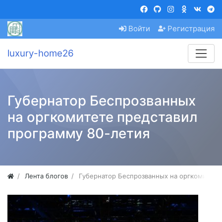
Войти
Регистрация
luxury-home26
Губернатор Беспрозванных
на оргкомитете представил
программу 80-летия
Лента блогов
Губернатор Беспрозванных на оргкомитете