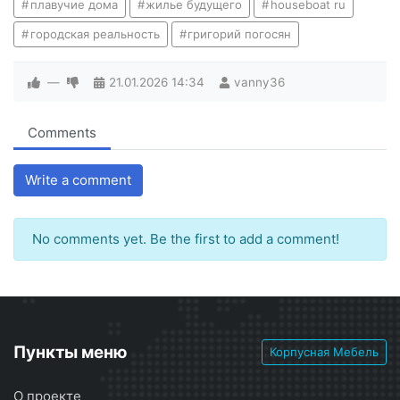
плавучие дома
жилье будущего
houseboat ru
городская реальность
григорий погосян
—
21.01.2026
14:34
vanny36
Comments
Write a comment
No comments yet. Be the first to add a comment!
Пункты меню
Корпусная Мебель
О проекте