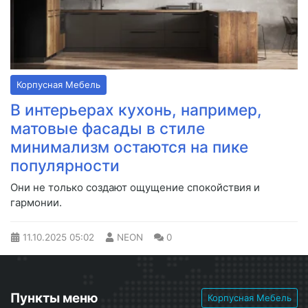
Корпусная Мебель
В интерьерах кухонь, например,
матовые фасады в стиле
минимализм остаются на пике
популярности
Они не только создают ощущение спокойствия и
гармонии.
11.10.2025
05:02
NEON
0
Пункты меню
Корпусная Мебель