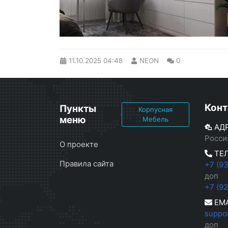
11.10.2025
04:48
NEON
0
Конт
Пункты
Корпусная
меню
Мебель
АД
Росси
О проекте
ТЕ
Правила сайта
+7 (9
доп
+7 (9
EMA
suppo
доп