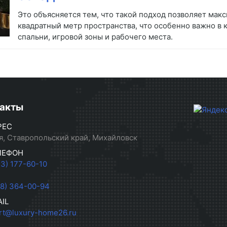
Это объясняется тем, что такой подход позволяет ма
квадратный метр пространства, что особенно важно в 
спальни, игровой зоны и рабочего места.
акты
РЕС
я, Ставропольский край, Михайловск
ЛЕФОН
33) 177-60-10
28) 364-00-94
IL
rt@luxury-home26.ru