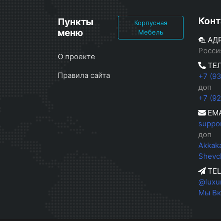
Конт
Пункты
Корпусная
меню
Мебель
АД
Росси
О проекте
ТЕ
Правила сайта
+7 (9
доп
+7 (9
EMA
suppo
доп
Akkak
Shevc
TE
@luxu
Мы Вк