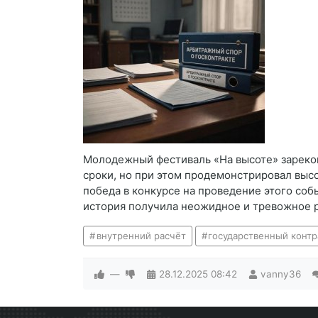
Молодежный фестиваль «На высоте» зареком
сроки, но при этом продемонстрировал выс
победа в конкурсе на проведение этого соб
история получила неожидное и тревожное р
внутренний расчёт
государственный контр
—
28.12.2025
08:42
vanny36