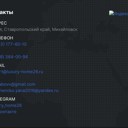
акты
РЕС
я, Ставропольский край, Михайловск
ЛЕФОН
33) 177-60-10
28) 364-00-94
IL
rt@luxury-home26.ru
abovv@gmail.com
hencko.yana2016@yandex.ru
LEGRAM
ry_home26
онтакте