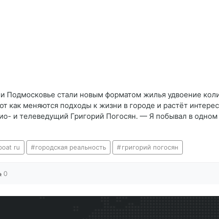
 и Подмосковье стали новым форматом жилья удвоение коли
т как меняются подходы к жизни в городе и растёт интер
дио- и телеведущий Григорий Погосян. — Я побывал в одном
oat ru
городская реальность
григорий погосян
0