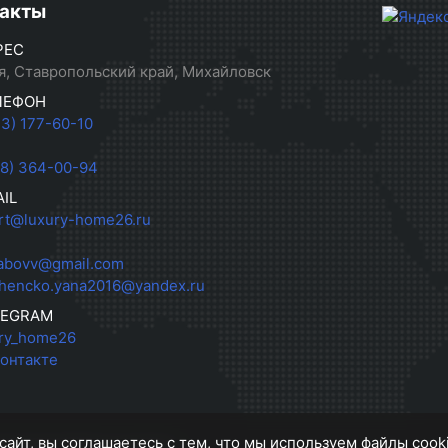
акты
РЕС
я, Ставропольский край, Михайловск
ЛЕФОН
33) 177-60-10
28) 364-00-94
IL
rt@luxury-home26.ru
abovv@gmail.com
hencko.yana2016@yandex.ru
LEGRAM
ry_home26
онтакте
сайт, вы соглашаетесь с тем, что мы используем файлы cook
пусная мебель на заказ