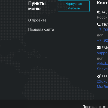
Конт
Пункты
Корпусная
меню
Мебель
АД
Росси
О проекте
ТЕ
Правила сайта
+7 (9
доп
+7 (9
EMA
suppo
доп
Akkak
Shevc
TE
@luxu
Мы Вк
Посещая этот 
luxury-home26
© 2026
LUXURY HOME || Кор