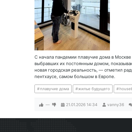
С начала пандемии плавучие дома в Москве
выбравших их постоянным домом, показываю
новая городская реальность, — отметил ра
пентхаусе, самом большом в Европе.
плавучие дома
жилье будущего
houseb
—
21.01.2026
14:34
vanny36