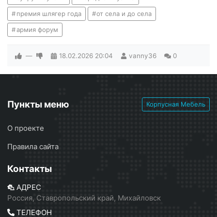
премия шлягер года
от села и до села
армия форум
—
18.02.2026
20:04
vanny36
0
Пункты меню
Корпусная Мебель
О проекте
Правила сайта
Контакты
АДРЕС
Россия, Ставропольский край, Михайловск
ТЕЛЕФОН