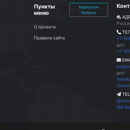
Конт
Пункты
Корпусная
меню
Мебель
АД
Росси
О проекте
ТЕ
Правила сайта
+7 (9
доп
+7 (9
EMA
suppo
доп
Akkak
Shevc
TE
@luxu
Мы Вк