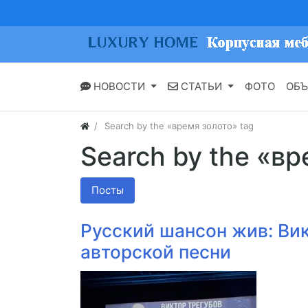
НОВОСТИ
СТАТЬИ
ФОТО
ОБЪ
Search by the «время золото» tag
Search by the «вр
Посты
Русский шансон жив: Ви
авторской песни