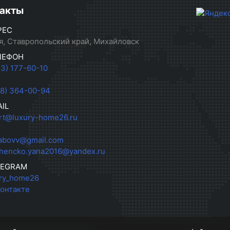
акты
РЕС
я, Ставропольский край, Михайловск
ЛЕФОН
33) 177-60-10
28) 364-00-94
IL
rt@luxury-home26.ru
abovv@gmail.com
hencko.yana2016@yandex.ru
LEGRAM
ry_home26
онтакте