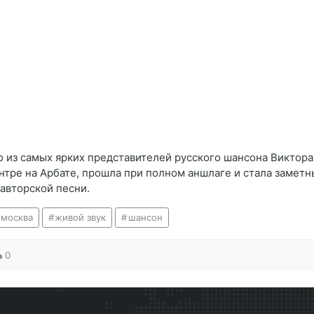
о из самых ярких представителей русского шансона Викто
ентре на Арбате, прошла при полном аншлаге и стала заме
авторской песни.
 москва
живой звук
шансон
0