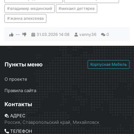
владимир мединский
михаил дегтярев
жанна алексеева
—
31.03.2026
14:08
vanny36
0
Пункты меню
Корпусная Мебель
О проекте
Правила сайта
Контакты
АДРЕС
Россия, Ставропольский край, Михайловск
ТЕЛЕФОН