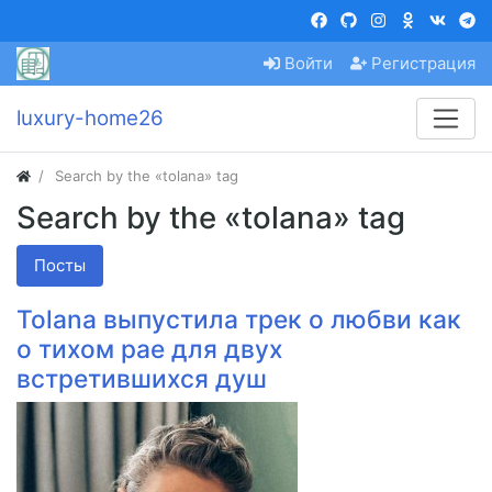
Войти
Регистрация
luxury-home26
Search by the «tolana» tag
Search by the «tolana» tag
Посты
Tolana выпустила трек о любви как
о тихом рае для двух
встретившихся душ